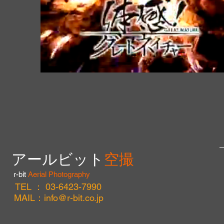
​アールビット
空撮
r-bit
Aerial Photography
TEL ： 03-6423-7990
MAIL：
info@r-bit.co.jp